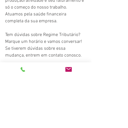
produção/atividade e seu faturamento é 
só o começo do nosso trabalho. 
Atuamos pela saúde financeira 
completa da sua empresa.
Tem dúvidas sobre Regime Tributário? 
Marque um horário e vamos conversar!
Se tiverem dúvidas sobre essa 
mudança, entrem em contato conosco.
WHATSAPP
Departamento Pessoal: 51 98945-8088
Escrita Fiscal: 51 98945-8240
EMAIL
Contabilidade, com Ivanir - 
ivanir.km@terra.com.br
Departamento Pessoal, com Carine - 
kmdp@terra.com.br