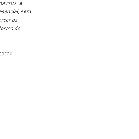
avírus, 
a 
sencial, sem 
rcer as 
forma de 
cação.