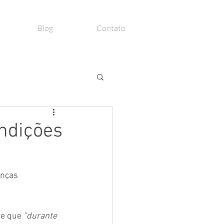
Blog
Contato
ndições
nças 
ce que 
"durante 