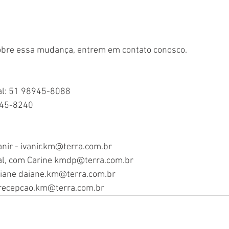
obre essa muda
nça, entrem em contato conosco. 
l: 51 98945-8088
8945-8240
anir - ivanir.km@terra.com.br
l, com Carine kmdp@terra.com.br
Daiane daiane.km@terra.com.br
 recepcao.km@terra.com.br